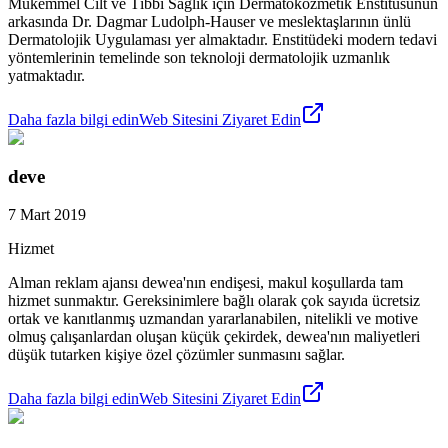
Mükemmel Cilt ve Tıbbi Sağlık için Dermatokozmetik Enstitüsünün
arkasında Dr. Dagmar Ludolph-Hauser ve meslektaşlarının ünlü
Dermatolojik Uygulaması yer almaktadır. Enstitüdeki modern tedavi
yöntemlerinin temelinde son teknoloji dermatolojik uzmanlık
yatmaktadır.
Daha fazla bilgi edin
Web Sitesini Ziyaret Edin
deve
7 Mart 2019
Hizmet
Alman reklam ajansı dewea'nın endişesi, makul koşullarda tam
hizmet sunmaktır. Gereksinimlere bağlı olarak çok sayıda ücretsiz
ortak ve kanıtlanmış uzmandan yararlanabilen, nitelikli ve motive
olmuş çalışanlardan oluşan küçük çekirdek, dewea'nın maliyetleri
düşük tutarken kişiye özel çözümler sunmasını sağlar.
Daha fazla bilgi edin
Web Sitesini Ziyaret Edin