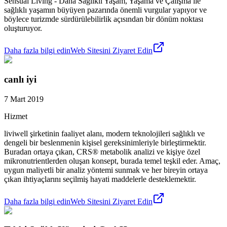
Sensual Living - Daha Sağlıklı Yaşam, Yaşama ve Çalışma ile
sağlıklı yaşamın büyüyen pazarında önemli vurgular yapıyor ve
böylece turizmde sürdürülebilirlik açısından bir dönüm noktası
oluşturuyor.
Daha fazla bilgi edin
Web Sitesini Ziyaret Edin
canlı iyi
7 Mart 2019
Hizmet
liviwell şirketinin faaliyet alanı, modern teknolojileri sağlıklı ve
dengeli bir beslenmenin kişisel gereksinimleriyle birleştirmektir.
Buradan ortaya çıkan, CRS® metabolik analizi ve kişiye özel
mikronutrientlerden oluşan konsept, burada temel teşkil eder. Amaç,
uygun maliyetli bir analiz yöntemi sunmak ve her bireyin ortaya
çıkan ihtiyaçlarını seçilmiş hayati maddelerle desteklemektir.
Daha fazla bilgi edin
Web Sitesini Ziyaret Edin