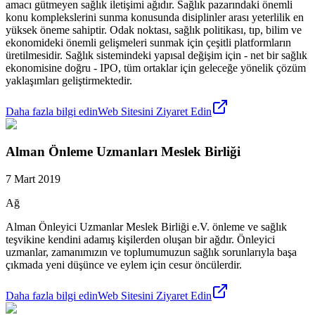
amacı gütmeyen sağlık iletişimi ağıdır. Sağlık pazarındaki önemli
konu komplekslerini sunma konusunda disiplinler arası yeterlilik en
yüksek öneme sahiptir. Odak noktası, sağlık politikası, tıp, bilim ve
ekonomideki önemli gelişmeleri sunmak için çeşitli platformların
üretilmesidir. Sağlık sistemindeki yapısal değişim için - net bir sağlık
ekonomisine doğru - IPO, tüm ortaklar için geleceğe yönelik çözüm
yaklaşımları geliştirmektedir.
Daha fazla bilgi edin
Web Sitesini Ziyaret Edin
Alman Önleme Uzmanları Meslek Birliği
7 Mart 2019
Ağ
Alman Önleyici Uzmanlar Meslek Birliği e.V. önleme ve sağlık
teşvikine kendini adamış kişilerden oluşan bir ağdır. Önleyici
uzmanlar, zamanımızın ve toplumumuzun sağlık sorunlarıyla başa
çıkmada yeni düşünce ve eylem için cesur öncülerdir.
Daha fazla bilgi edin
Web Sitesini Ziyaret Edin