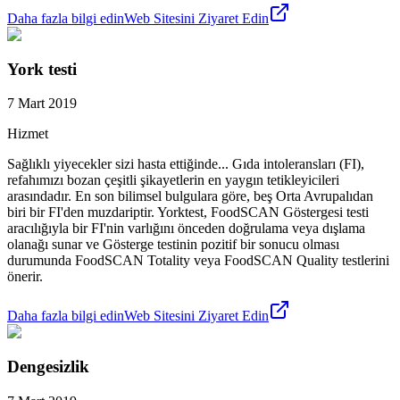
Daha fazla bilgi edin
Web Sitesini Ziyaret Edin
York testi
7 Mart 2019
Hizmet
Sağlıklı yiyecekler sizi hasta ettiğinde... Gıda intoleransları (FI),
refahımızı bozan çeşitli şikayetlerin en yaygın tetikleyicileri
arasındadır. En son bilimsel bulgulara göre, beş Orta Avrupalıdan
biri bir FI'den muzdariptir. Yorktest, FoodSCAN Göstergesi testi
aracılığıyla bir FI'nin varlığını önceden doğrulama veya dışlama
olanağı sunar ve Gösterge testinin pozitif bir sonucu olması
durumunda FoodSCAN Totality veya FoodSCAN Quality testlerini
önerir.
Daha fazla bilgi edin
Web Sitesini Ziyaret Edin
Dengesizlik