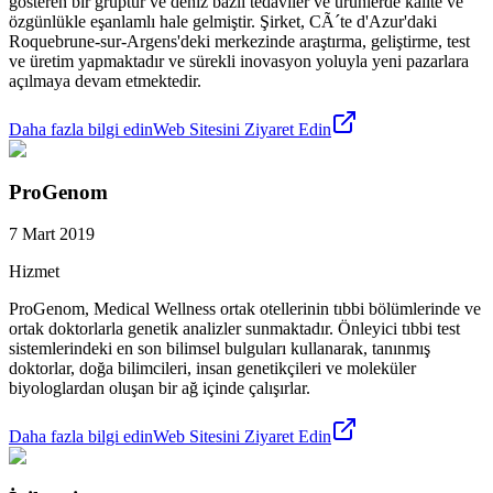
gösteren bir gruptur ve deniz bazlı tedaviler ve ürünlerde kalite ve
özgünlükle eşanlamlı hale gelmiştir. Şirket, CÃ´te d'Azur'daki
Roquebrune-sur-Argens'deki merkezinde araştırma, geliştirme, test
ve üretim yapmaktadır ve sürekli inovasyon yoluyla yeni pazarlara
açılmaya devam etmektedir.
Daha fazla bilgi edin
Web Sitesini Ziyaret Edin
ProGenom
7 Mart 2019
Hizmet
ProGenom, Medical Wellness ortak otellerinin tıbbi bölümlerinde ve
ortak doktorlarla genetik analizler sunmaktadır. Önleyici tıbbi test
sistemlerindeki en son bilimsel bulguları kullanarak, tanınmış
doktorlar, doğa bilimcileri, insan genetikçileri ve moleküler
biyologlardan oluşan bir ağ içinde çalışırlar.
Daha fazla bilgi edin
Web Sitesini Ziyaret Edin