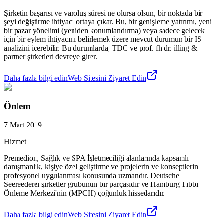
Şirketin başarısı ve varoluş süresi ne olursa olsun, bir noktada bir
şeyi değiştirme ihtiyacı ortaya çıkar. Bu, bir genişleme yatırımı, yeni
bir pazar yönelimi (yeniden konumlandırma) veya sadece gelecek
için bir eylem ihtiyacını belirlemek üzere mevcut durumun bir IS
analizini içerebilir. Bu durumlarda, TDC ve prof. fh dr. illing &
partner şirketleri devreye girer.
Daha fazla bilgi edin
Web Sitesini Ziyaret Edin
Önlem
7 Mart 2019
Hizmet
Premedion, Sağlık ve SPA İşletmeciliği alanlarında kapsamlı
danışmanlık, kişiye özel geliştirme ve projelerin ve konseptlerin
profesyonel uygulanması konusunda uzmandır. Deutsche
Seereederei şirketler grubunun bir parçasıdır ve Hamburg Tıbbi
Önleme Merkezi'nin (MPCH) çoğunluk hissedarıdır.
Daha fazla bilgi edin
Web Sitesini Ziyaret Edin