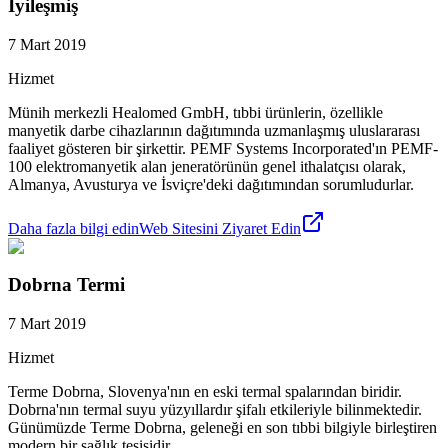
İyileşmiş
7 Mart 2019
Hizmet
Münih merkezli Healomed GmbH, tıbbi ürünlerin, özellikle
manyetik darbe cihazlarının dağıtımında uzmanlaşmış uluslararası
faaliyet gösteren bir şirkettir. PEMF Systems Incorporated'ın PEMF-
100 elektromanyetik alan jeneratörünün genel ithalatçısı olarak,
Almanya, Avusturya ve İsviçre'deki dağıtımından sorumludurlar.
Daha fazla bilgi edin
Web Sitesini Ziyaret Edin
Dobrna Termi
7 Mart 2019
Hizmet
Terme Dobrna, Slovenya'nın en eski termal spalarından biridir.
Dobrna'nın termal suyu yüzyıllardır şifalı etkileriyle bilinmektedir.
Günümüzde Terme Dobrna, geleneği en son tıbbi bilgiyle birleştiren
modern bir sağlık tesisidir.