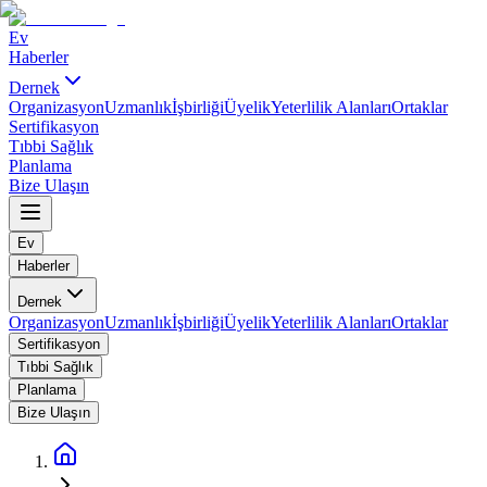
Ev
Haberler
Dernek
Organizasyon
Uzmanlık
İşbirliği
Üyelik
Yeterlilik Alanları
Ortaklar
Sertifikasyon
Tıbbi Sağlık
Planlama
Bize Ulaşın
Ev
Haberler
Dernek
Organizasyon
Uzmanlık
İşbirliği
Üyelik
Yeterlilik Alanları
Ortaklar
Sertifikasyon
Tıbbi Sağlık
Planlama
Bize Ulaşın