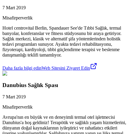
7 Mart 2019
Misafirperverlik
Hotel centrovital Berlin, Spandauer See'de Tıbbi Sağlık, termal
banyolar, konferanslar ve fitness stüdyosunu bir araya getiriyor.
Sağlık merkezi, klasik ve alternatif şifa yöntemlerinden holistik
tedavi programları sunuyor. Ayakta tedavi rehabilitasyonu,
fizyoterapi, kardiyoloji, tıbbi güçlendirme terapisi ve beslenme
danışmanlığı teklifi tamamlıyor.
Daha fazla bilgi edin
Web Sitesini Ziyaret Edin
Danubius Sağlık Spası
7 Mart 2019
Misafirperverlik
Avrupa'nın en büyük ve en deneyimli termal otel işletmecisi
Danubius'a hoş geldiniz! Terapötik ve sağlıklı yaşam hizmetlerini,
dünyanın doğal kaynaklarının iyileştirici ve rahatlatıcı etkileri
üzerine yoğunlaştırdılar. Sağlığınıza yatırım yapın ve lüks termal