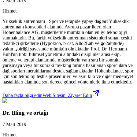
7 Mart 2019
Hizmet
Yükseklik antrenmanı - Spor ve terapide yapay dağlar! Yükseklik
antrenmanı konseptleri alanında Avrupa pazar lideri olan
Höhenbalance AG, müşterilerine mümkün olan en iyi teknolojiyi
sunmaktadır. Bu, farklı yükseklik antrenman sistemleri sunan çeşitli
tedarikçi şirketlerle (Hypoxico, b-cat, Alto2Lab ve go2altitude)
yakın işbirliği sayesinde mümkün olmaktadır. Prof. Dr. Hermann
Buhl'un tıbbi-bilimsel yönetimi altındaki disiplinler arası ekip,
önleme ve terapi alanlarında müşterilerin yanı sıra bir sonraki
yarışmaya veya bir sonraki trekking turuna hazırlanan sporculara ve
dağ sporları meraklılarına destek sağlamaktadır. Höhenbalance, spor
için son teknoloji teşhis prosedürleri ve aşırı kilo ve diğer medeniyet
hastalıkları alanında son derece güncel yöntemlerle ikna etmektedir.
Daha fazla bilgi edin
Web Sitesini Ziyaret Edin
Dr. Illing ve ortağı
7 Mart 2019
Hizmet