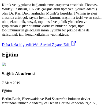
Klinik ve uygulama bağlantılı temel araştırma enstitüsü. Thomas-
Wildey Enstitüsü, 1977'de çalışmalarını tıpta yeni yollara adamış
olan Dr. Karl Daxl tarafından Münih'te kuruldu. TWI'nin üyeleri
arasında artık çok sayıda hekim, kurum, araştırma tesisi ve en çeşitli
tıbbi, ekonomik, sosyal, toplumsal ve politik yönlerden ve
gruplardan kişiler bulunmaktadır ve bunların hepsi, tıpta
toplumumuzun geleceğini insan uyumlu bir şekilde daha da
geliştirmek için kendi katkılarını yapmaktadır.
Daha fazla bilgi edin
Web Sitesini Ziyaret Edin
Eğitim
Sağlık Akademisi
7 Mart 2019
Eğitim
Berlin-Buch, Eberswalde ve Bad Saarow'da bulunan devlet
tarafından tanınan Academy of Health Berlin/Brandenburg e. V.,