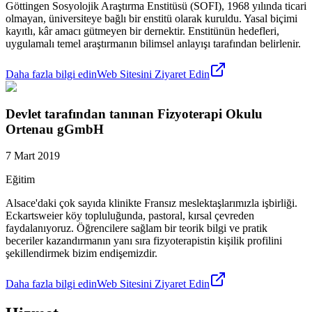
Göttingen Sosyolojik Araştırma Enstitüsü (SOFI), 1968 yılında ticari
olmayan, üniversiteye bağlı bir enstitü olarak kuruldu. Yasal biçimi
kayıtlı, kâr amacı gütmeyen bir dernektir. Enstitünün hedefleri,
uygulamalı temel araştırmanın bilimsel anlayışı tarafından belirlenir.
Daha fazla bilgi edin
Web Sitesini Ziyaret Edin
Devlet tarafından tanınan Fizyoterapi Okulu
Ortenau gGmbH
7 Mart 2019
Eğitim
Alsace'daki çok sayıda klinikte Fransız meslektaşlarımızla işbirliği.
Eckartsweier köy topluluğunda, pastoral, kırsal çevreden
faydalanıyoruz. Öğrencilere sağlam bir teorik bilgi ve pratik
beceriler kazandırmanın yanı sıra fizyoterapistin kişilik profilini
şekillendirmek bizim endişemizdir.
Daha fazla bilgi edin
Web Sitesini Ziyaret Edin