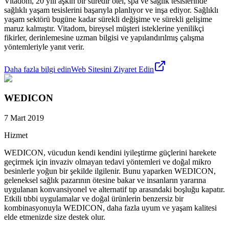
Vitadom, 20 yılı aşkın bir süredir otel, spa ve sağlık tesislerinde
sağlıklı yaşam tesislerini başarıyla planlıyor ve inşa ediyor. Sağlıklı
yaşam sektörü bugüne kadar sürekli değişime ve sürekli gelişime
maruz kalmıştır. Vitadom, bireysel müşteri isteklerine yenilikçi
fikirler, derinlemesine uzman bilgisi ve yapılandırılmış çalışma
yöntemleriyle yanıt verir.
Daha fazla bilgi edin
Web Sitesini Ziyaret Edin
WEDICON
7 Mart 2019
Hizmet
WEDICON, vücudun kendi kendini iyileştirme güçlerini harekete
geçirmek için invaziv olmayan tedavi yöntemleri ve doğal mikro
besinlerle yoğun bir şekilde ilgilenir. Bunu yaparken WEDICON,
geleneksel sağlık pazarının ötesine bakar ve insanların yararına
uygulanan konvansiyonel ve alternatif tıp arasındaki boşluğu kapatır.
Etkili tıbbi uygulamalar ve doğal ürünlerin benzersiz bir
kombinasyonuyla WEDICON, daha fazla uyum ve yaşam kalitesi
elde etmenizde size destek olur.