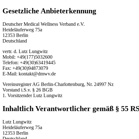
Gesetzliche Anbieterkennung
Deutscher Medical Wellness Verband e.V.
Heideläuferweg 75a
12353 Berlin
Deutschland
vertr. d. Lutz Lungwitz
Mobil: +49(177)5032600
Telefon: +49(30)63419445
Fax: +49(30)94873079
E‑Mail: kontakt@dmwv.de
Vereinsregister AG Berlin-Charlottenburg, Nr. 24997 Nz
Vorstand i.S.v. § 26 BGB
1. Vorsitzender Lutz Lungwitz
Inhaltlich Verantwortlicher gemäß § 55 R
Lutz Lungwitz
Heideläuferweg 75a
12353 Berlin
Deutschland