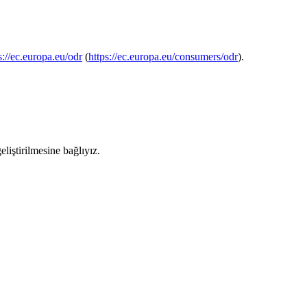
s://ec.europa.eu/odr
(
https://ec.europa.eu/consumers/odr
).
iştirilmesine bağlıyız.